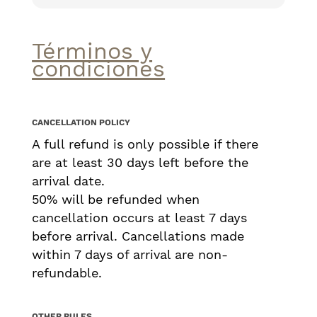
Para los amantes de la naturaleza, la
Serra de Tramuntana ofrece múltiples
Términos y
rutas de senderismo y ciclismo con
condiciones
paisajes impresionantes. Además, en los
alrededores se encuentran restaurantes
y comercios locales donde es posible
CANCELLATION POLICY
degustar la gastronomía típica de la
A full refund is only possible if there
isla.
are at least 30 days left before the
La casa también dispone de una
arrival date.
barbacoa en la zona exterior, perfecta
50% will be refunded when
para compartir comidas al aire libre, así
cancellation occurs at least 7 days
como acceso a una piscina comunitaria
before arrival. Cancellations made
para refrescarse en los días más cálidos.
within 7 days of arrival are non-
Con un entorno que invita al descanso y
refundable.
a la aventura, esta casa es ideal para
quienes buscan comodidad, naturaleza
y la auténtica esencia mediterránea en
OTHER RULES