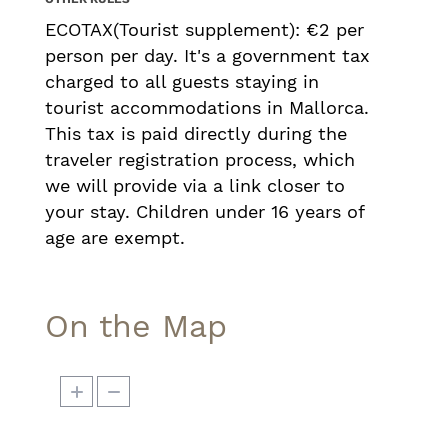
un mismo lugar.
ECOTAX(Tourist supplement): €2 per
Esta casa forma parte del complejo
person per day. It's a government tax
turístico Can Botana, un conjunto de 12
charged to all guests staying in
apartamentos turísticos pareados con
tourist accommodations in Mallorca.
licencia oficial (A-PM 1776), gestionados
This tax is paid directly during the
de forma unificada por la Comunidad de
traveler registration process, which
Propietarios.
we will provide via a link closer to
your stay. Children under 16 years of
age are exempt.
On the Map