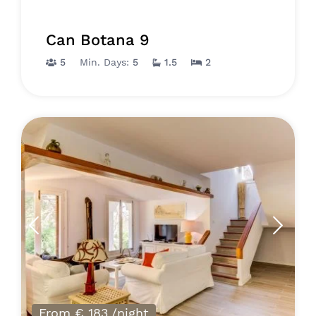
Can Botana 9
5
Min. Days:
5
1.5
2
From € 183
/night