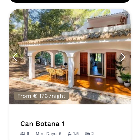
From € 176
/night
Can Botana 1
6
Min. Days:
5
1.5
2