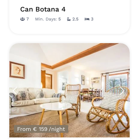
Can Botana 4
7
Min. Days:
5
2.5
3
From € 159
/night