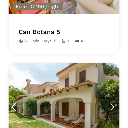
From € 190
/night
Can Botana 5
8
Min. Days:
5
3
4