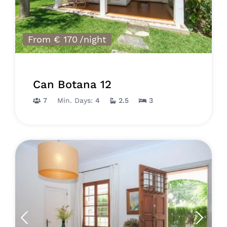
From € 170
/night
Can Botana 12
7
Min. Days:
4
2.5
3