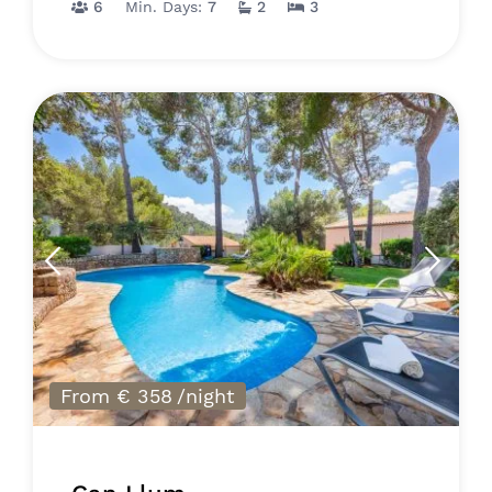
6
Min. Days:
7
2
3
From € 358
/night