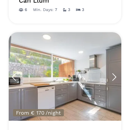
Can Llum
6
Min. Days:
7
3
3
From € 170
/night