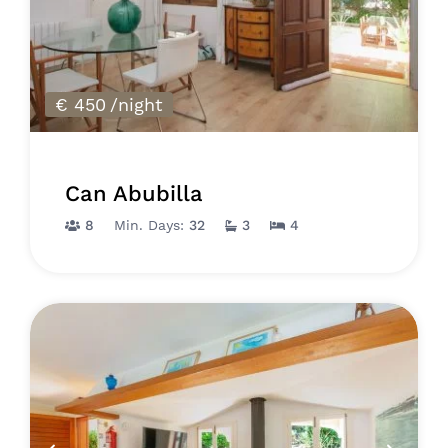
€ 450
/night
Can Abubilla
8
Min. Days:
32
3
4