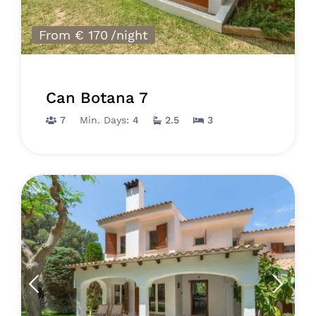
From € 170
/night
Can Botana 7
7
Min. Days:
4
2.5
3